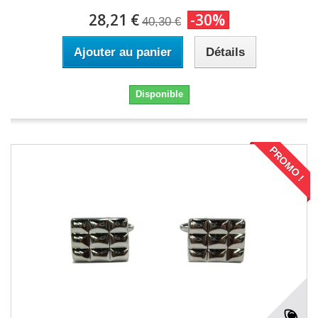
28,21 €
-30%
40,30 €
Ajouter au panier
Détails
Disponible
PROMO !