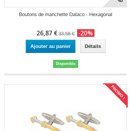
Boutons de manchette Dalaco - Hexagonal
26,87 €
-20%
33,58 €
Ajouter au panier
Détails
Disponible
PROMO !