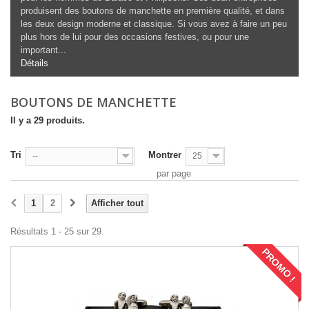
produisent des boutons de manchette en première qualité, et dans
les deux design moderne et classique. Si vous avez à faire un peu
plus hors de lui pour des occasions festives, ou pour une
important...
Détails
BOUTONS DE MANCHETTE
Il y a 29 produits.
Tri
Montrer
--
25
par page
1
2
Afficher tout
Résultats 1 - 25 sur 29.
PROMO !