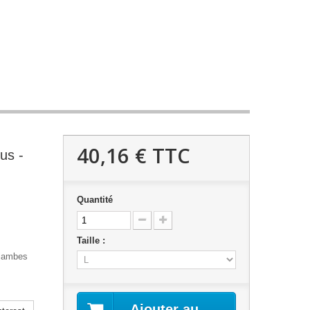
40,16 €
TTC
us -
Quantité
Taille :
 jambes
Ajouter au