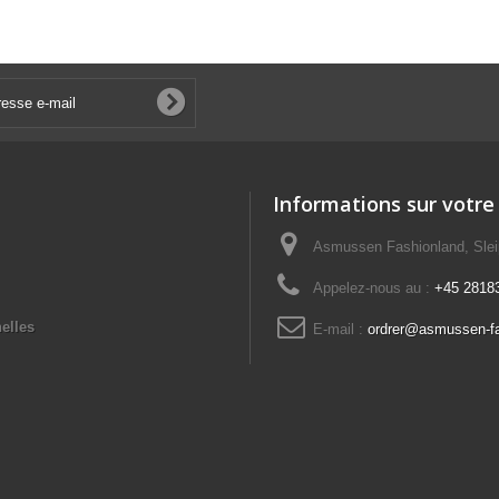
Informations sur votre
Asmussen Fashionland, Slei
Appelez-nous au :
+45 2818
elles
E-mail :
ordrer@asmussen-f