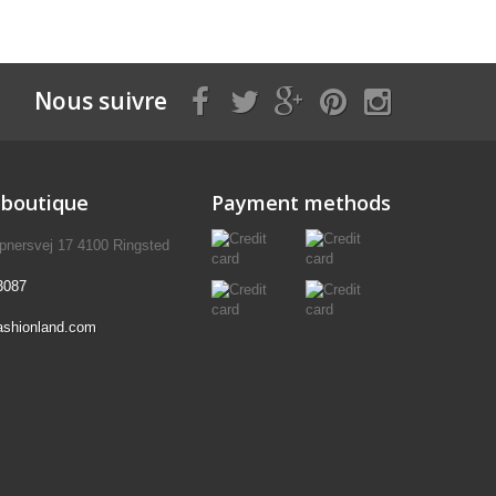
Nous suivre
 boutique
Payment methods
pnersvej 17 4100 Ringsted
3087
ashionland.com