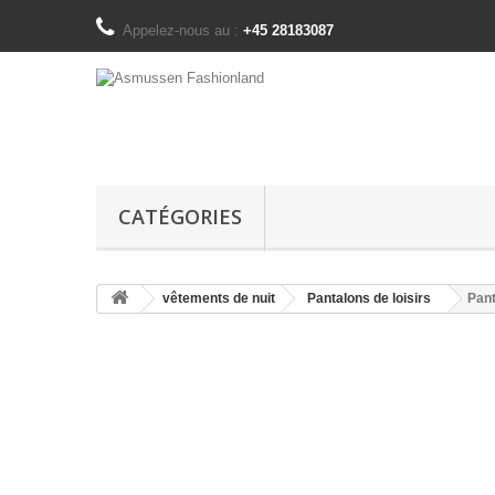
Appelez-nous au :
+45 28183087
CATÉGORIES
vêtements de nuit
Pantalons de loisirs
Pant