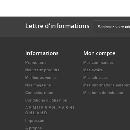
Lettre d'informations
Informations
Mon compte
Promotions
Mes commandes
Nouveaux produits
Mes avoirs
Meilleures ventes
Mes adresses
Nos magasins
Mes informations personn
Contactez-nous
Mes bons de réduction
Conditions d'utilisation
A S M U S S E N - F A S H I
O N L A N D
Impressum
A propos