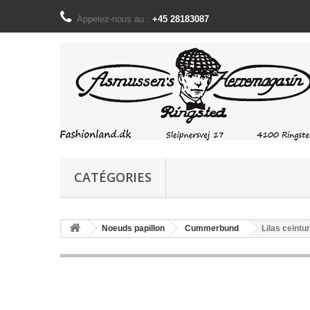
Appelez-nous au :
+45 28183087
CATÉGORIES
Noeuds papillon
Cummerbund
Lilas ceintu