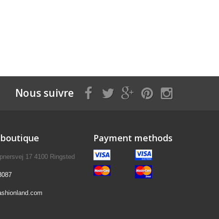
Nous suivre
 boutique
Payment methods
pnersvej 17 4100 Ringsted
3087
ashionland.com