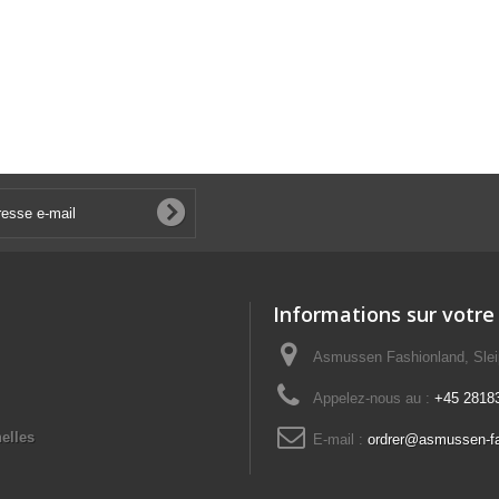
Informations sur votre
Asmussen Fashionland, Slei
Appelez-nous au :
+45 2818
elles
E-mail :
ordrer@asmussen-f