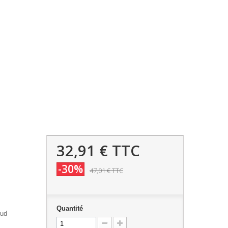
32,91 €
TTC
-30%
47,01 €
TTC
Quantité
œud