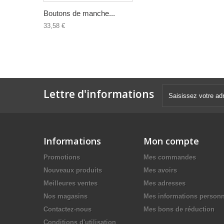
Boutons de manche...
33,58 €
Lettre d'informations
Informations
Mon compte
Promotions
Mes commandes
Nouveaux produits
Mes avoirs
Meilleures ventes
Mes adresses
Nos magasins
Mes informations personn
Contactez-nous
Mes bons de réduction
Conditions d'utilisation