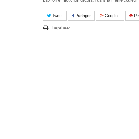
papillon et mouchoir décoratif dans la même couleur.
Tweet
Partager
Google+
Pin
Imprimer