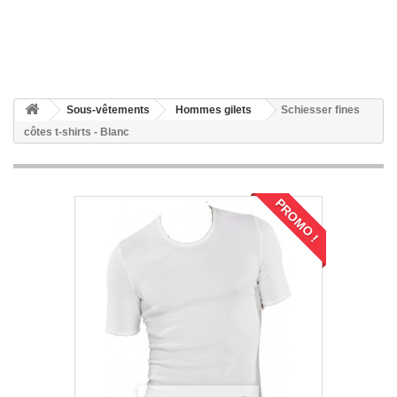
Sous-vêtements
Hommes gilets
Schiesser fines
côtes t-shirts - Blanc
PROMO !