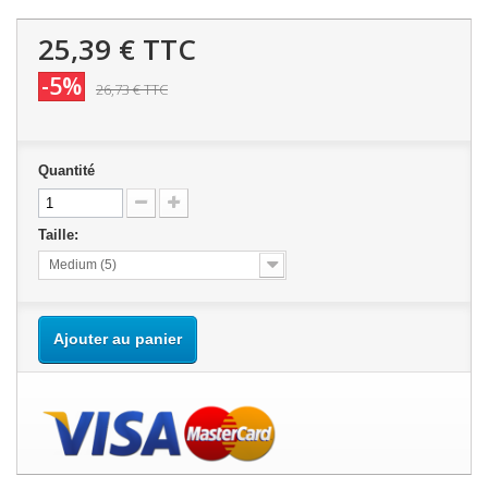
25,39 €
TTC
-5%
26,73 €
TTC
Quantité
Taille:
Medium (5)
Ajouter au panier