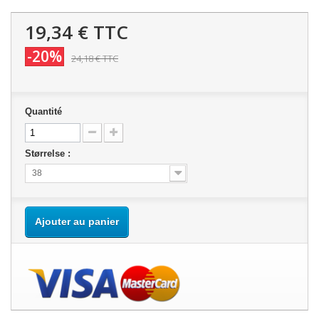
19,34 €
TTC
-20%
24,18 €
TTC
Quantité
Størrelse :
38
Ajouter au panier