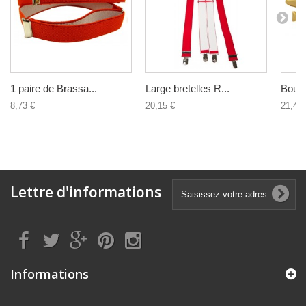
1 paire de Brassa...
Large bretelles R...
Bouto
8,73 €
20,15 €
21,49 
Lettre d'informations
Informations